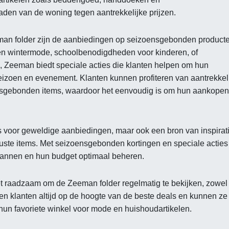
den van de woning tegen aantrekkelijke prijzen.
an folder zijn de aanbiedingen op seizoensgebonden product
 en wintermode, schoolbenodigdheden voor kinderen, of
, Zeeman biedt speciale acties die klanten helpen om hun
eizoen en evenement. Klanten kunnen profiteren van aantrekkel
ensgebonden items, waardoor het eenvoudig is om hun aankopen
s voor geweldige aanbiedingen, maar ook een bron van inspirat
ste items. Met seizoensgebonden kortingen en speciale acties
lannen en hun budget optimaal beheren.
t raadzaam om de Zeeman folder regelmatig te bekijken, zowel
ven klanten altijd op de hoogte van de beste deals en kunnen ze
 hun favoriete winkel voor mode en huishoudartikelen.