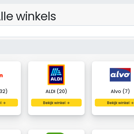
lle winkels
32)
ALDI (20)
Alvo (7)
el →
Bekijk winkel →
Bekijk winkel →