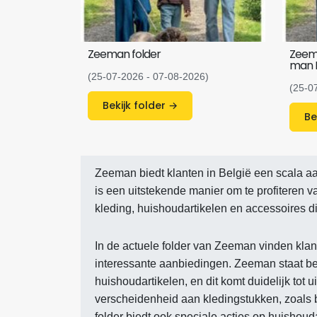
Zeeman folder
Zeema
man 
(25-07-2026 - 07-08-2026)
(25-0
Bekijk folder →
Zeeman biedt klanten in België een scala aa
is een uitstekende manier om te profiteren v
kleding, huishoudartikelen en accessoires 
In de actuele folder van Zeeman vinden klan
interessante aanbiedingen. Zeeman staat b
huishoudartikelen, en dit komt duidelijk tot 
verscheidenheid aan kledingstukken, zoals b
folder biedt ook speciale acties op huisho