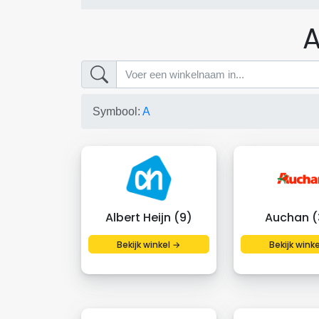
A
Symbool:
A
Albert Heijn (9)
Auchan (
Bekijk winkel →
Bekijk wink