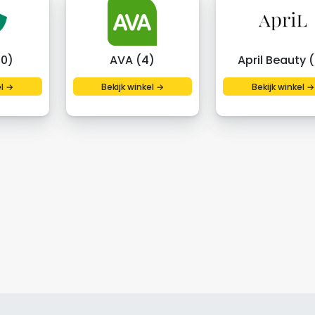
20)
AVA (4)
April Beauty 
el →
Bekijk winkel →
Bekijk winkel →