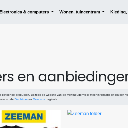
Electronica & computers
Wonen, tuincentrum
Kleding
ers en aanbiedinge
de getoonde producten. Bezoek de website van de merkhouder voor meer informatie of om een v
 meer op de
Disclaimer
en
Over ons
pagina's.