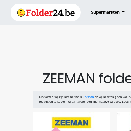
Supermarkten
ZEEMAN fold
Disclaimer
: Wij zijn niet het merk
Zeeman
en wij bezitten geen van 
producten te kopen. Wij zijn alleen een informatieve website. Lees