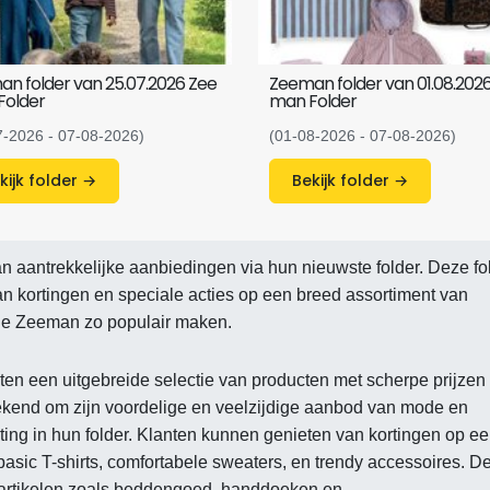
n folder van 25.07.2026 Zee
Zeeman folder van 01.08.202
Folder
man Folder
7-2026 - 07-08-2026)
(01-08-2026 - 07-08-2026)
Bekijk folder →
Bekijk folder →
n aantrekkelijke aanbiedingen via hun nieuwste folder. Deze fo
an kortingen en speciale acties op een breed assortiment van
die Zeeman zo populair maken.
ten een uitgebreide selectie van producten met scherpe prijzen
ekend om zijn voordelige en veelzijdige aanbod van mode en
uiting in hun folder. Klanten kunnen genieten van kortingen op e
asic T-shirts, comfortabele sweaters, en trendy accessoires. D
udartikelen zoals beddengoed, handdoeken en