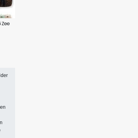
6 Zee
lder
 en
en
e