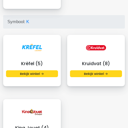
Symbool:
K
Krëfel (5)
Kruidvat (8)
Bekijk winkel →
Bekijk winkel →
King Jouet (4)