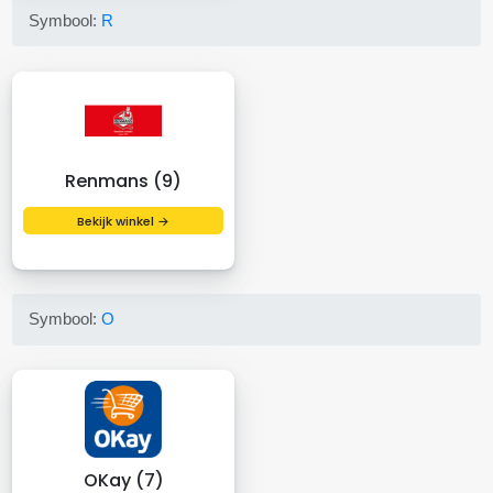
Symbool:
R
Renmans (9)
Bekijk winkel →
Symbool:
O
OKay (7)