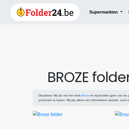
Supermarkten
BROZE folde
Disclaimer
: Wij zijn niet het merk
Broze
en wij bezitten geen van de
producten te kopen. Wij zijn alleen een informatieve website. Lees