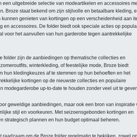
en een uitgebreide selectie van modeartikelen en accessoires me
. Broze staat bekend om zijn stijlvolle en betaalbare kleding, e
nten kunnen genieten van kortingen op een verscheidenheid aan i
en accessoires. De folder biedt ook speciale acties op popula
l voor het aanvullen van hun garderobe tegen aantrekkelijke
 folder zijn de aanbiedingen op thematische collecties en
meroutfits, winterkleding, of feestelijke mode, Broze biedt
m hun kledingkeuzes af te stemmen op hun behoeften en het
ekkelijke kortingen op de nieuwste collecties en populaire
n modegarderobe up-to-date te houden zonder veel uit te geven
 voor geweldige aanbiedingen, maar ook een bron van inspiratie 
nlijke stijl en voorkeuren. Met seizoensgebonden kortingen en
n strategisch plannen en hun budget optimaal beheren.
t raadzaam om de Broze folder regelmatig te bekijken, zowel on