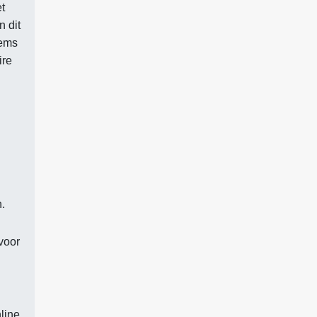
t
n dit
tems
ire
.
voor
line