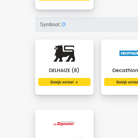
Symbool:
D
DELHAIZE (8)
Decathlon
Bekijk winkel →
Bekijk wink