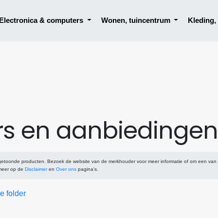
Electronica & computers
Wonen, tuincentrum
Kleding
rs en aanbiedingen
 getoonde producten. Bezoek de website van de merkhouder voor meer informatie of om een van
 meer op de
Disclaimer
en
Over ons
pagina's.