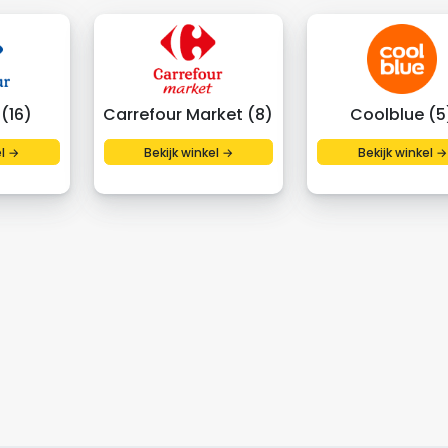
(16)
Carrefour Market (8)
Coolblue (5
el →
Bekijk winkel →
Bekijk winkel →