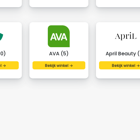
20)
AVA (5)
April Beauty 
el →
Bekijk winkel →
Bekijk winkel →