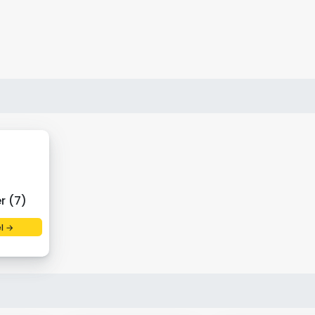
r (7)
el →