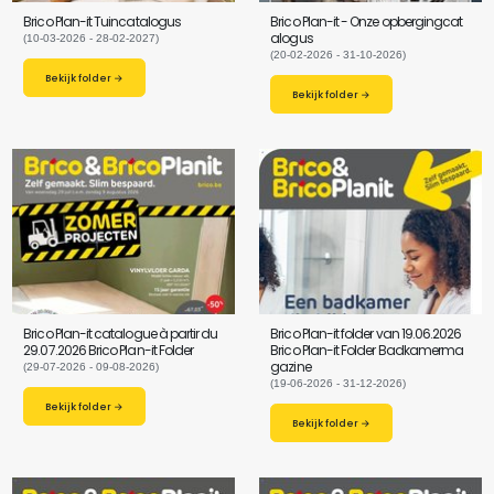
Brico Plan-it Tuincatalogus
Brico Plan-it - Onze opbergingcat
alogus
(10-03-2026 - 28-02-2027)
(20-02-2026 - 31-10-2026)
Bekijk folder →
Bekijk folder →
Brico Plan-it catalogue à partir du
Brico Plan-it folder van 19.06.2026
29.07.2026 Brico Plan-it Folder
Brico Plan-it Folder Badkamerma
gazine
(29-07-2026 - 09-08-2026)
(19-06-2026 - 31-12-2026)
Bekijk folder →
Bekijk folder →