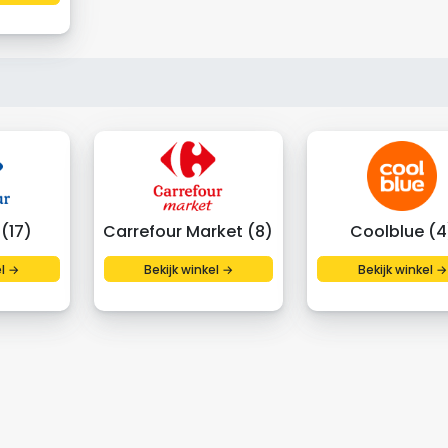
(17)
Carrefour Market (8)
Coolblue (4
el →
Bekijk winkel →
Bekijk winkel →