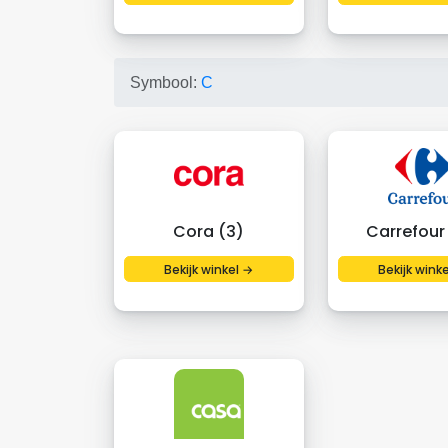
Symbool:
C
Cora (3)
Carrefour 
Bekijk winkel →
Bekijk wink