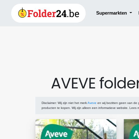
Supermarkten
AVEVE folde
Disclaimer
: Wij zijn niet het merk
Aveve
en wij bezitten geen van de
producten te kopen. Wij zijn alleen een informatieve website. Lees