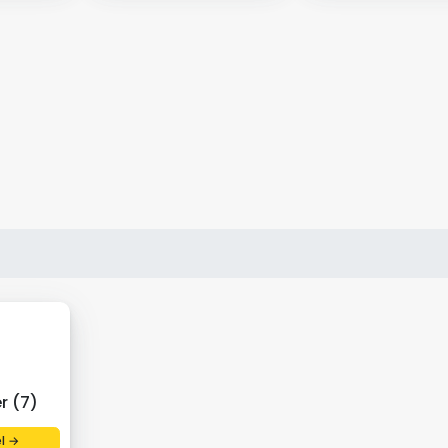
r (7)
el →