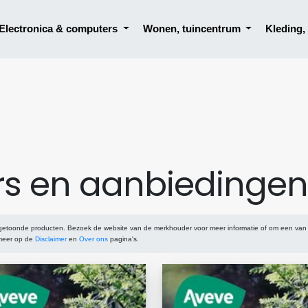
Electronica & computers
Wonen, tuincentrum
Kleding
rs en aanbiedingen
 getoonde producten. Bezoek de website van de merkhouder voor meer informatie of om een van
 meer op de
Disclaimer
en
Over ons
pagina's.