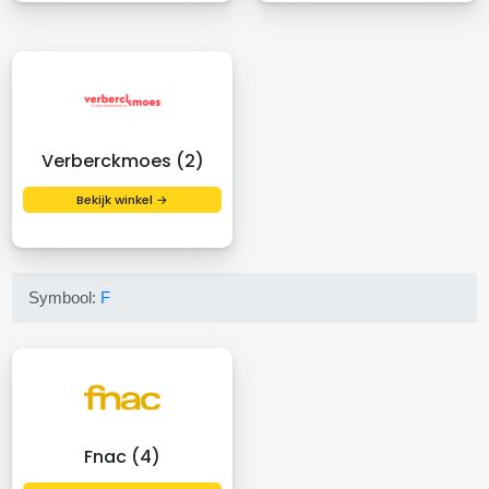
Verberckmoes (2)
Bekijk winkel →
Symbool:
F
Fnac (4)