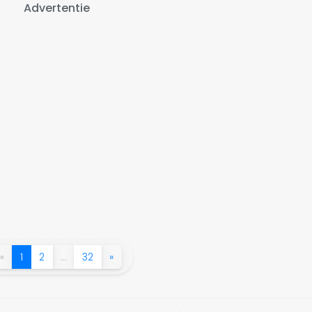
Advertentie
«
1
2
…
32
»